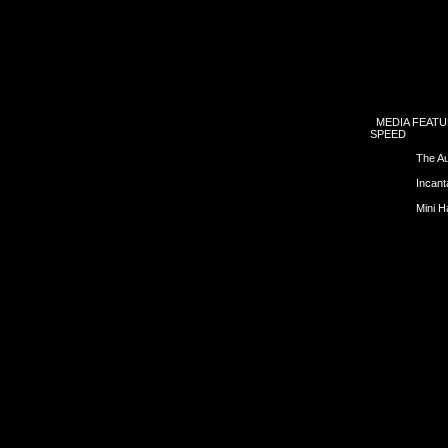
MEDIA FEAT
SPEED
The Au
Incant
Mini H