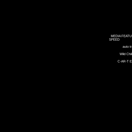
MEDIA FEAT
SPEED
auto t
Wild Chi
C-AR-T Ex